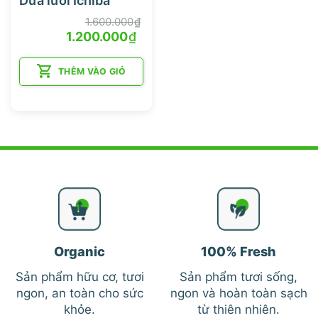
Dưa lưới Ichiba
1.600.000
₫
Giá
Giá
1.200.000
₫
gốc
hiện
là:
tại
1.600.000₫.
là:
THÊM VÀO GIỎ
1.200.000₫.
Organic
100% Fresh
Sản phẩm hữu cơ, tươi
Sản phẩm tươi sống,
ngon, an toàn cho sức
ngon và hoàn toàn sạch
khỏe.
từ thiên nhiên.